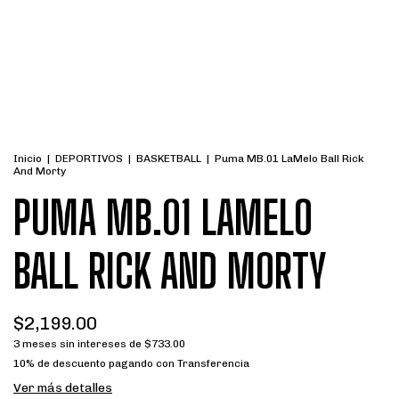
Inicio
|
DEPORTIVOS
|
BASKETBALL
|
Puma MB.01 LaMelo Ball Rick
And Morty
PUMA MB.01 LAMELO
BALL RICK AND MORTY
$2,199.00
3
meses sin intereses de
$733.00
10% de descuento
pagando con Transferencia
Ver más detalles