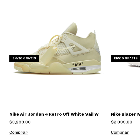
ENVÍO GRATIS
ENVÍO GRATIS
Nike Air Jordan 4 Retro Off White Sail W
Nike Blazer 
$3,299.00
$2,099.00
Comprar
Comprar