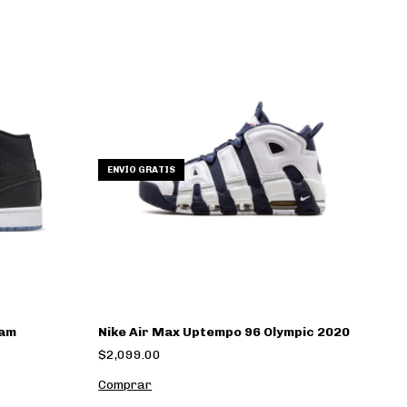
ENVÍO GRATIS
Jam
Nike Air Max Uptempo 96 Olympic 2020
$2,099.00
Comprar