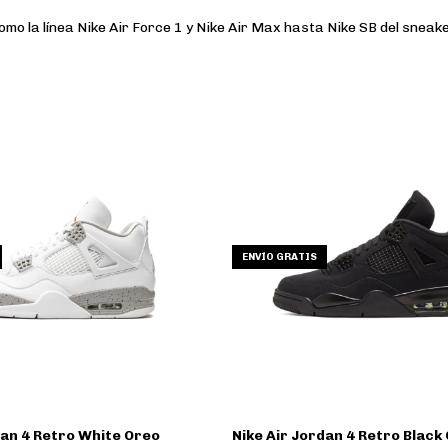
omo la línea Nike Air Force 1 y Nike Air Max hasta Nike SB del sneak
ENVÍO GRATIS
dan 4 Retro White Oreo
Nike Air Jordan 4 Retro Black