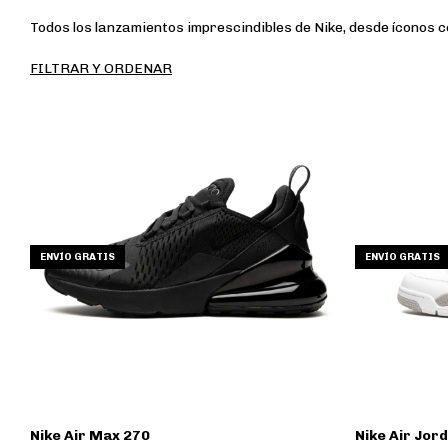
Todos los lanzamientos imprescindibles de Nike, desde íconos c
FILTRAR Y ORDENAR
ENVÍO GRATIS
ENVÍO GRATIS
Nike Air Max 270
Nike Air Jor