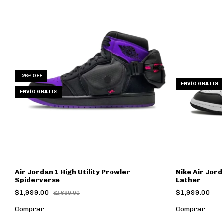
-
26
% OFF
ENVÍO GRATIS
ENVÍO GRATIS
Air Jordan 1 High Utility Prowler
Nike Air Jor
Spiderverse
Lather
$1,999.00
$1,999.00
$2,699.00
Comprar
Comprar