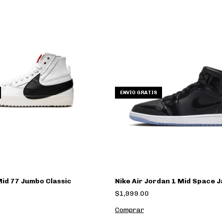
ENVÍO GRATIS
Mid 77 Jumbo Classic
Nike Air Jordan 1 Mid Space 
$1,999.00
Comprar