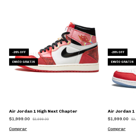
-
26
% OFF
-
26
% OFF
ENVÍO GRATIS
ENVÍO GRATIS
Air Jordan 1 High Next Chapter
Air Jordan 1
$1,999.00
$1,999.00
$2,699.00
$2
Comprar
Comprar