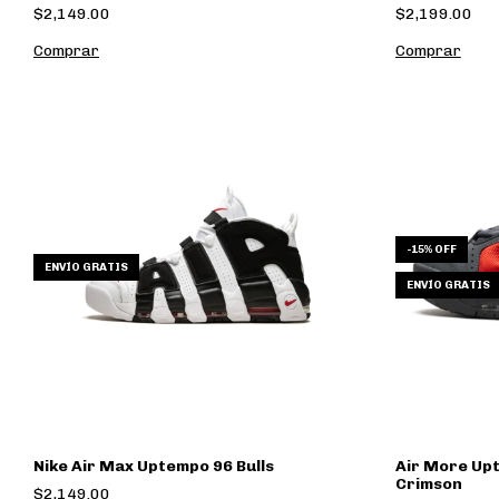
$2,149.00
$2,199.00
Comprar
Comprar
-
15
% OFF
ENVÍO GRATIS
ENVÍO GRATIS
Nike Air Max Uptempo 96 Bulls
Air More Up
Crimson
$2,149.00