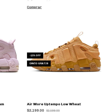
Comprar
-
15
% OFF
ENVÍO GRATIS
oam
Air More Uptempo Low Wheat
$2,199.00
$2,599.00