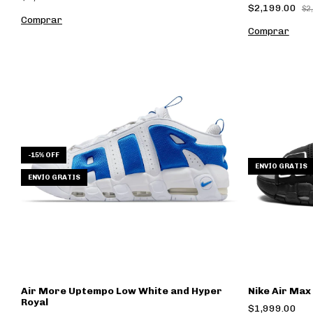
$2,199.00
$2
Comprar
Comprar
-
15
% OFF
ENVÍO GRATIS
ENVÍO GRATIS
Air More Uptempo Low White and Hyper
Nike Air Max
Royal
$1,999.00