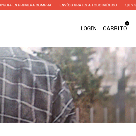
 PRIMERA COMPRA
ENVÍOS GRATIS A TODO MÉXICO
3,6 Y 9 MSI EN T
0
LOGIN
CARRITO