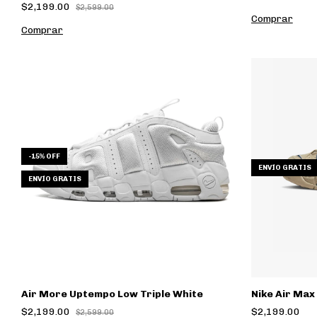
$2,199.00
$2,599.00
Comprar
Comprar
-
15
% OFF
ENVÍO GRATIS
ENVÍO GRATIS
Air More Uptempo Low Triple White
Nike Air Max
$2,199.00
$2,199.00
$2,599.00