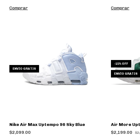
Comprar
Comprar
-
15
% OFF
ENVÍO GRATIS
ENVÍO GRATIS
Nike Air Max Uptempo 96 Sky Blue
Air More Up
$2,099.00
$2,199.00
$2