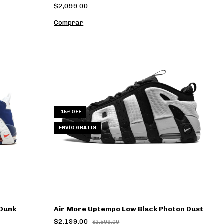
$2,099.00
Comprar
-
15
% OFF
ENVÍO GRATIS
 Dunk
Air More Uptempo Low Black Photon Dust
$2,199.00
$2,599.00