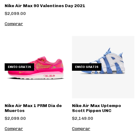
Nike Air Max 90 Valentines Day 2021
$2,099.00
Comprar
ENVÍO GRATIS
ENVÍO GRATIS
Nike Air Max 1 PRM Dia de
Nike Air Max Uptempo
Muertos
Scott Pippen UNC
$2,099.00
$2,149.00
Comprar
Comprar