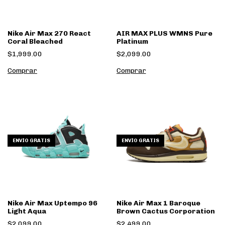
Nike Air Max 270 React
AIR MAX PLUS WMNS Pure
Coral Bleached
Platinum
$1,999.00
$2,099.00
Comprar
Comprar
ENVÍO GRATIS
ENVÍO GRATIS
Nike Air Max Uptempo 96
Nike Air Max 1 Baroque
Light Aqua
Brown Cactus Corporation
$2,099.00
$2,499.00