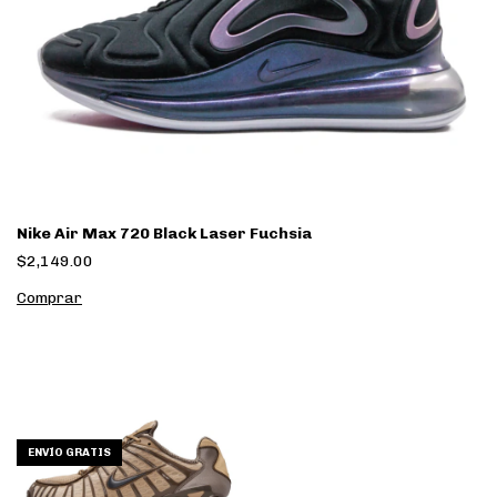
Nike Air Max 720 Black Laser Fuchsia
$2,149.00
Comprar
ENVÍO GRATIS