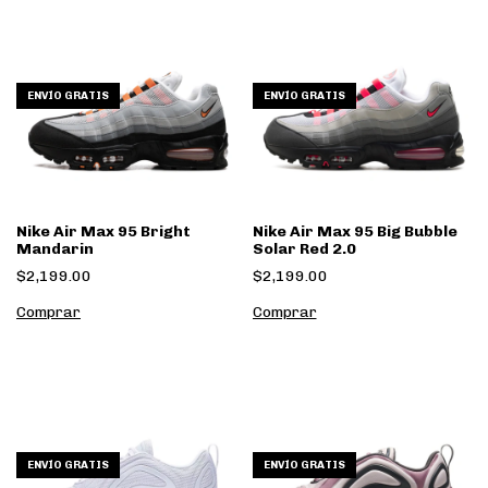
ENVÍO GRATIS
ENVÍO GRATIS
Nike Air Max 95 Bright
Nike Air Max 95 Big Bubble
Mandarin
Solar Red 2.0
$2,199.00
$2,199.00
Comprar
Comprar
ENVÍO GRATIS
ENVÍO GRATIS