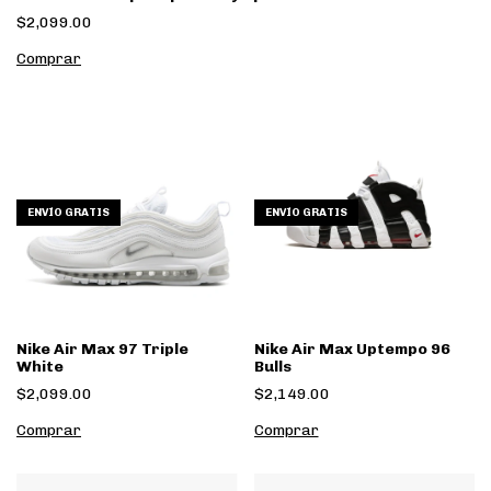
$2,099.00
Comprar
ENVÍO GRATIS
ENVÍO GRATIS
Nike Air Max 97 Triple
Nike Air Max Uptempo 96
White
Bulls
$2,099.00
$2,149.00
Comprar
Comprar