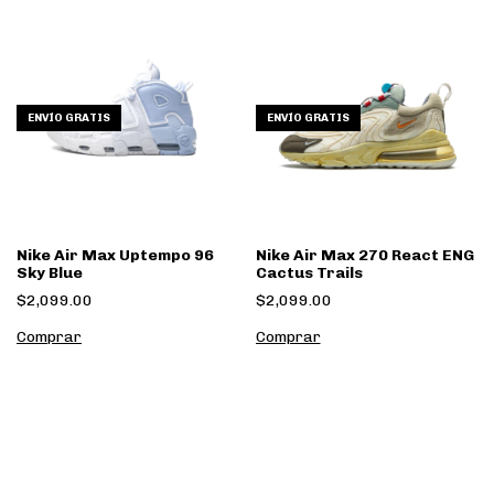
ENVÍO GRATIS
ENVÍO GRATIS
Nike Air Max Uptempo 96
Nike Air Max 270 React ENG
Sky Blue
Cactus Trails
$2,099.00
$2,099.00
Comprar
Comprar