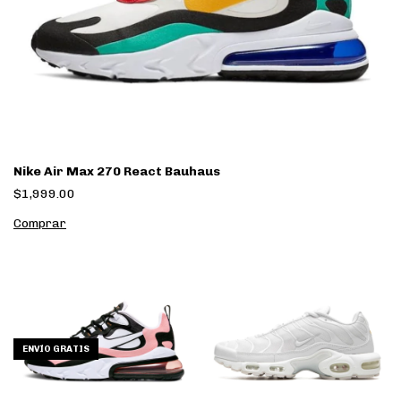
Nike Air Max 270 React Bauhaus
$1,999.00
Comprar
ENVÍO GRATIS