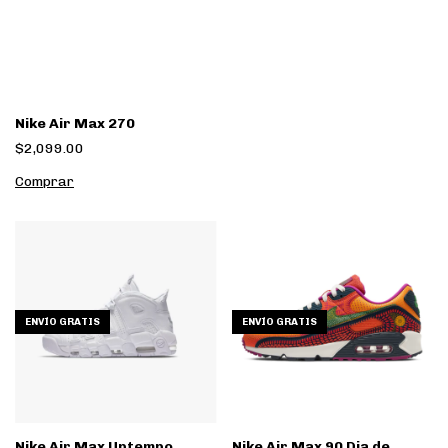
Nike Air Max 270
$2,099.00
Comprar
ENVÍO GRATIS
ENVÍO GRATIS
Nike Air Max Uptempo
Nike Air Max 90 Dia de