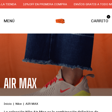
10%OFF EN PRIMERA COMPRA
ENVÍOS GRATIS A TODO MÉXICO
3,6
0
MENÚ
CARRITO
AIR MAX
Inicio
|
Nike
|
AIR MAX
La colección Nike Air Max es la combinación definitiva de