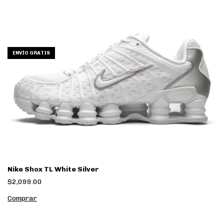
ENVÍO GRATIS
Nike Shox TL White Silver
$2,099.00
Comprar