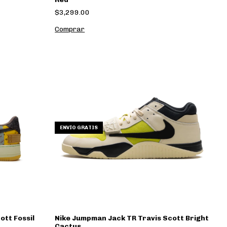
$3,299.00
Comprar
ENVÍO GRATIS
ott Fossil
Nike Jumpman Jack TR Travis Scott Bright
Cactus