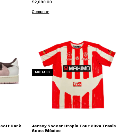
$2,099.00
Comprar
AGOTADO
Scott Dark
Jersey Soccer Utopia Tour 2024 Travis
Scott México