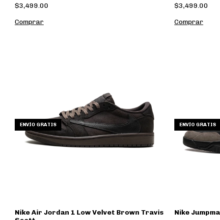
$3,499.00
$3,499.00
Comprar
Comprar
ENVÍO GRATIS
ENVÍO GRATIS
Nike Air Jordan 1 Low Velvet Brown Travis
Nike Jumpma