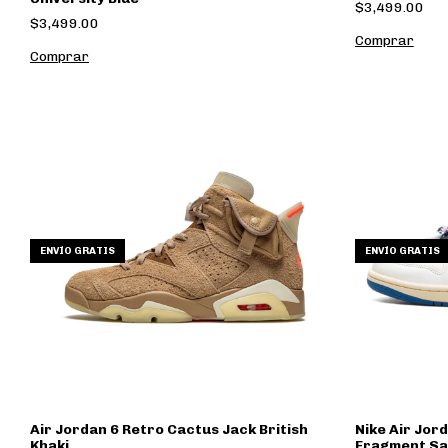
$3,499.00
$3,499.00
Comprar
Comprar
ENVÍO GRATIS
ENVÍO GRATIS
Air Jordan 6 Retro Cactus Jack British
Nike Air Jor
Khaki
Fragment Sai