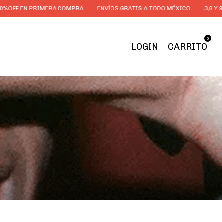
RIMERA COMPRA
ENVÍOS GRATIS A TODO MÉXICO
3,6 Y 9 MSI EN TOD
0
LOGIN
CARRITO